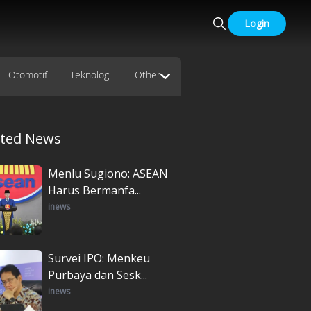
Login
Otomotif
Teknologi
Other
ated News
Menlu Sugiono: ASEAN
Harus Bermanfa...
inews
Survei IPO: Menkeu
Purbaya dan Sesk...
inews