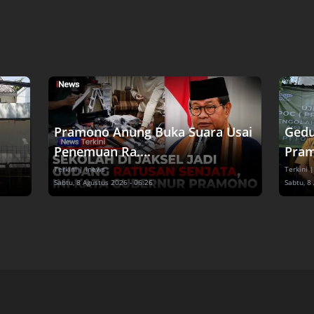
Pramono Anung Buka Suara Usai
Gedu
Penemuan Ra....
Pram
Terkini
| inews
Terkini
|
Sabtu, 8 Agustus 2026 - 06:26
Sabtu, 8