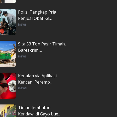
Polisi Tangkap Pria
Penjual Obat Ke...
inews
Sita 53 Ton Pasir Timah,
Bareskrim ...
inews
Kenalan via Aplikasi
Kencan, Peremp...
inews
Tinjau Jembatan
Kendawi di Gayo Lue...