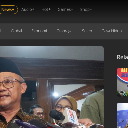
Audio+
Hot+
Games+
Shop+
News+
l
Global
Ekonomi
Olahraga
Seleb
Gaya Hidup
Rel