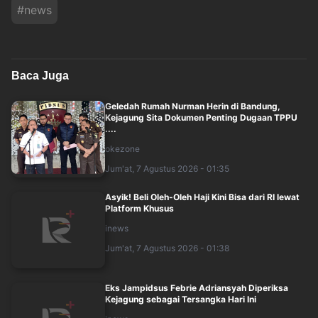
#
news
Baca Juga
Geledah Rumah Nurman Herin di Bandung,
Kejagung Sita Dokumen Penting Dugaan TPPU
....
okezone
Jum'at, 7 Agustus 2026 - 01:35
Asyik! Beli Oleh-Oleh Haji Kini Bisa dari RI lewat
Platform Khusus
inews
Jum'at, 7 Agustus 2026 - 01:38
Eks Jampidsus Febrie Adriansyah Diperiksa
Kejagung sebagai Tersangka Hari Ini