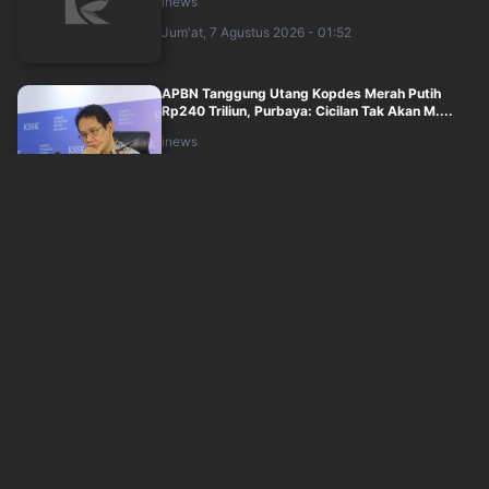
inews
Jum'at, 7 Agustus 2026 - 01:52
APBN Tanggung Utang Kopdes Merah Putih
Rp240 Triliun, Purbaya: Cicilan Tak Akan M....
inews
Jum'at, 7 Agustus 2026 - 01:18
Richard Lee Optimistis Bebas, Kuasa Hukum
Soroti Kejanggalan Keterangan Saksi
inews
Jum'at, 7 Agustus 2026 - 00:57
Saepul Pelaku Mutilasi Pria di Depok Jual Motor
Korban, Polisi Buru Penadah
inews
Jum'at, 7 Agustus 2026 - 01:00