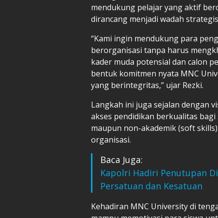
mendukung pelajar yang aktif ber
dirancang menjadi wadah strategi
“Kami ingin mendukung para pengu
berorganisasi tanpa harus mengkh
kader muda potensial dan calon p
bentuk komitmen nyata MNC Unive
yang berintegritas,” ujar Rezki.
Langkah ini juga sejalan dengan v
akses pendidikan berkualitas bagi 
maupun non-akademik (soft skill
organisasi.
Baca Juga:
Kapolri Hadiri Penutupan Di
Persatuan dan Kesatuan
Kehadiran MNC University di ten
mampu memotivasi para siswa unt