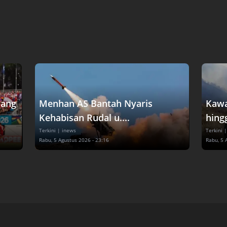
dang
Menhan AS Bantah Nyaris
Kawa
Kehabisan Rudal u....
hingg
Terkini
| inews
Terkini
|
Rabu, 5 Agustus 2026 - 23:16
Rabu, 5 