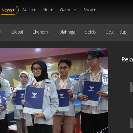
Audio+
Hot+
Games+
Shop+
News+
l
Global
Ekonomi
Olahraga
Seleb
Gaya Hidup
Rel