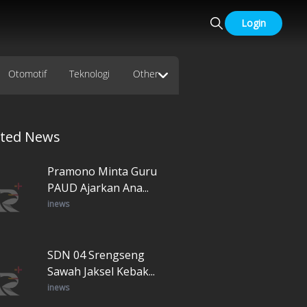
Login
Otomotif
Teknologi
Other
ated News
Pramono Minta Guru
PAUD Ajarkan Ana...
inews
SDN 04 Srengseng
Sawah Jaksel Kebak...
inews