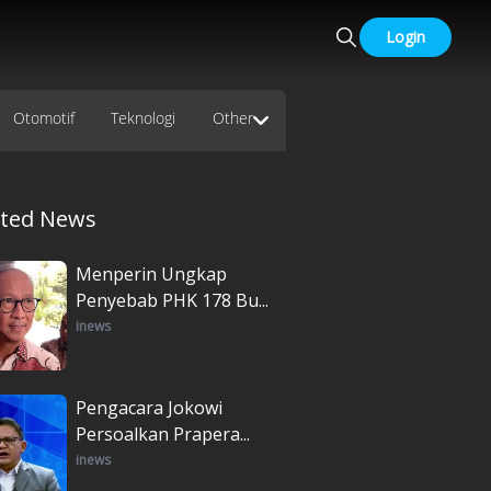
Login
Otomotif
Teknologi
Other
ated News
Menperin Ungkap
Penyebab PHK 178 Bu...
inews
Pengacara Jokowi
Persoalkan Prapera...
inews