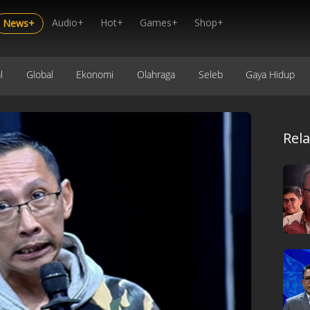
Audio+
Hot+
Games+
Shop+
News+
l
Global
Ekonomi
Olahraga
Seleb
Gaya Hidup
Rel