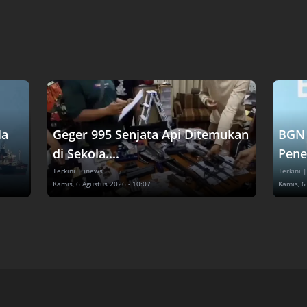
la
Geger 995 Senjata Api Ditemukan
BGN 
di Sekola....
Pene
Terkini
| inews
Terkini
|
Kamis, 6 Agustus 2026 - 10:07
Kamis, 6