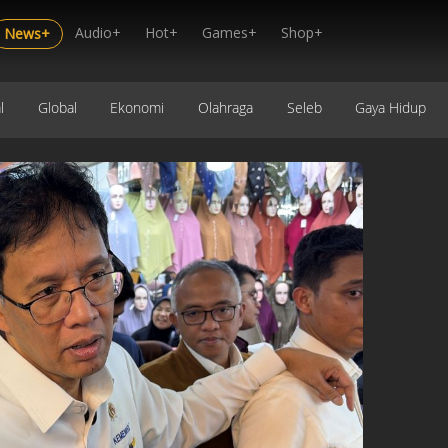
Audio+
Hot+
Games+
Shop+
News+
l
Global
Ekonomi
Olahraga
Seleb
Gaya Hidup