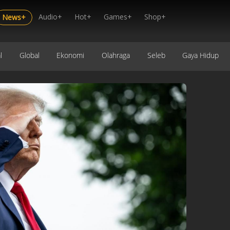
Audio+
Hot+
Games+
Shop+
News+
l
Global
Ekonomi
Olahraga
Seleb
Gaya Hidup