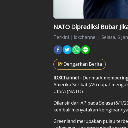
NATO Diprediksi Bubar Ji
Terkini
|
idxchannel |
Selasa, 6 Ja
Dengarkan Berita
IDXChannel
- Denmark mempering
Amerika Serikat (AS) dapat mengakh
Utara (NATO).
Dilansir dari AP pada Selasa (6/1/
kembali menyatakan keinginannya
Greenland merupakan pulau terbes
Lokasinya juga strategis di antar