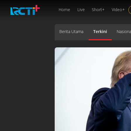
Home
Live
Short+
Video+
Berita Utama
Terkini
Nasiona