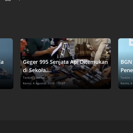
la
Geger 995 Senjata Api Ditemukan
BGN 
di Sekola....
Pene
Terkini
| inews
Terkini
|
Kamis, 6 Agustus 2026 - 10:07
Kamis, 6