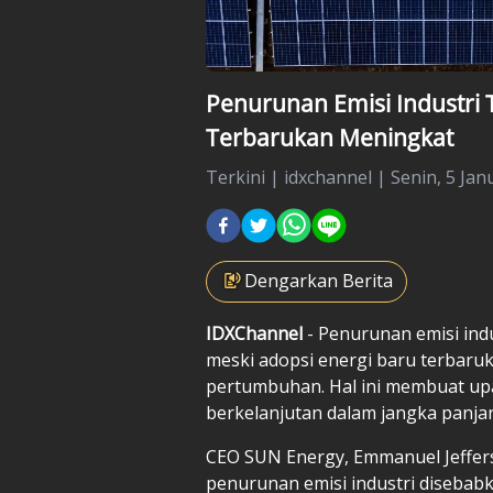
Penurunan Emisi Industri 
Terbarukan Meningkat
Terkini
|
idxchannel |
Senin, 5 Jan
Dengarkan Berita
IDXChannel
- Penurunan emisi ind
meski adopsi energi baru terbaru
pertumbuhan. Hal ini membuat upay
berkelanjutan dalam jangka panja
CEO SUN Energy, Emmanuel Jeffe
penurunan emisi industri disebabk