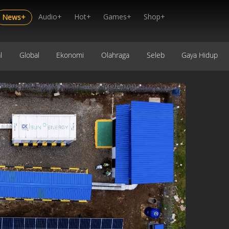
Audio+
Hot+
Games+
Shop+
News+
l
Global
Ekonomi
Olahraga
Seleb
Gaya Hidup