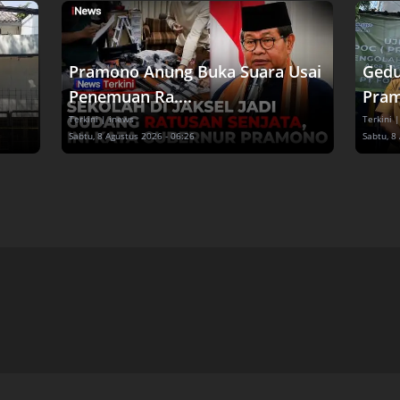
Pramono Anung Buka Suara Usai
Gedu
Penemuan Ra....
Pram
Terkini
| inews
Terkini
|
Sabtu, 8 Agustus 2026 - 06:26
Sabtu, 8