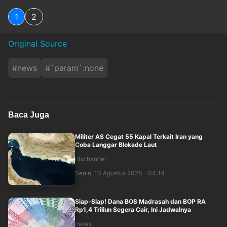
1
2
Original Source
#
news
#
`param`:none
Baca Juga
Militer AS Cegat 55 Kapal Terkait Iran yang
Coba Langgar Blokade Laut
idxchannel
Senin, 10 Agustus 2026 - 04:14
Siap-Siap! Dana BOS Madrasah dan BOP RA
Rp1,4 Triliun Segera Cair, Ini Jadwalnya
inews