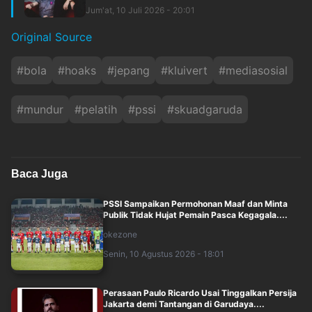
Jum'at, 10 Juli 2026 - 20:01
Original Source
#
bola
#
hoaks
#
jepang
#
kluivert
#
mediasosial
#
mundur
#
pelatih
#
pssi
#
skuadgaruda
Baca Juga
PSSI Sampaikan Permohonan Maaf dan Minta
Publik Tidak Hujat Pemain Pasca Kegagala....
okezone
Senin, 10 Agustus 2026 - 18:01
Perasaan Paulo Ricardo Usai Tinggalkan Persija
Jakarta demi Tantangan di Garudaya....