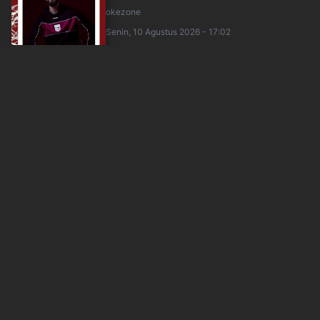
okezone
Senin, 10 Agustus 2026 - 17:02
PSSI Serius Tatap FIFA ASEAN Cup 2026 Usai
Tersingkir di Piala AFF
okezone
Senin, 10 Agustus 2026 - 15:12
STY Bawa 28 Pemain Persija TC ke Thailand,
Mauro Zijlstra dan Kwon Chang-hoon Abs....
okezone
Senin, 10 Agustus 2026 - 13:39
Tim Terbaik Okezone National Championship
2026 Seri Jabodetabek, Bintang Timnas F....
okezone
Senin, 10 Agustus 2026 - 12:52