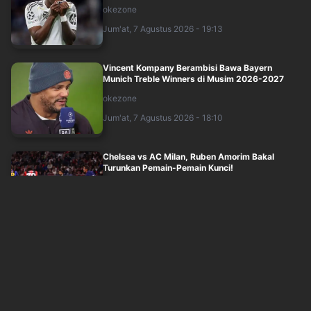
okezone
Jum'at, 7 Agustus 2026 - 19:13
Vincent Kompany Berambisi Bawa Bayern
Munich Treble Winners di Musim 2026-2027
okezone
Jum'at, 7 Agustus 2026 - 18:10
Chelsea vs AC Milan, Ruben Amorim Bakal
Turunkan Pemain-Pemain Kunci!
okezone
Jum'at, 7 Agustus 2026 - 17:30
Klasemen Akhir Grup A Piala AFF 2026: Vietnam
dan Singapura ke Semifinal, Timnas ....
okezone
Jum'at, 7 Agustus 2026 - 15:35