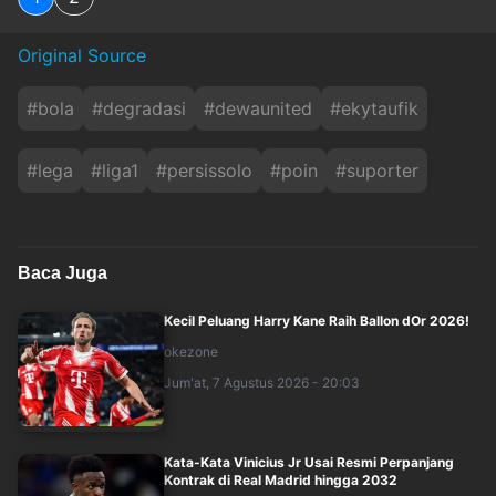
Original Source
#
bola
#
degradasi
#
dewaunited
#
ekytaufik
#
lega
#
liga1
#
persissolo
#
poin
#
suporter
Baca Juga
Kecil Peluang Harry Kane Raih Ballon dOr 2026!
okezone
Jum'at, 7 Agustus 2026 - 20:03
Kata-Kata Vinicius Jr Usai Resmi Perpanjang
Kontrak di Real Madrid hingga 2032