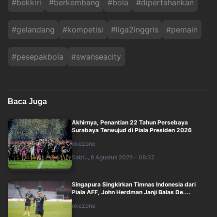
#
bekkiri
#
berkembang
#
bola
#
dipertahankan
#
gelandang
#
kompetisi
#
liga2inggris
#
pemain
#
pesepakbola
#
swanseacity
Baca Juga
Akhirnya, Penantian 22 Tahun Persebaya
Surabaya Terwujud di Piala Presiden 2026
okezone
Sabtu, 8 Agustus 2026 - 08:32
Singapura Singkirkan Timnas Indonesia dari
Piala AFF, John Herdman Janji Balas De....
okezone