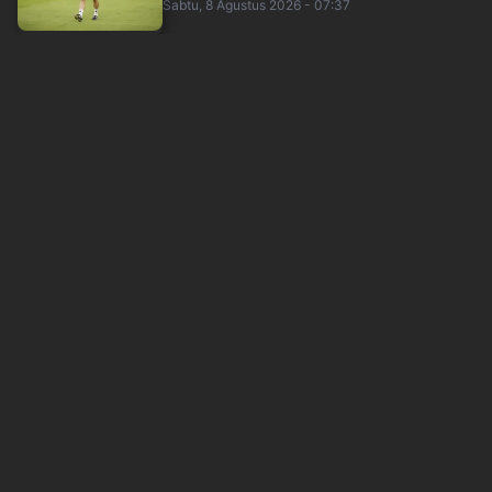
Sabtu, 8 Agustus 2026 - 07:37
Chelsea vs AC Milan, Xabi Alonso: Waktu yang
Tepat Menyapa Fans di Indonesia
okezone
Sabtu, 8 Agustus 2026 - 05:43
Bukti Kesetiaan! Milanisti Indonesia Dampingi
AC Milan Berlatih di Stadion Madya
okezone
Sabtu, 8 Agustus 2026 - 04:34
Piala Presiden 2026: Oase Transparansi, Motor
UMKM, dan Pesta Rakyat Sepak Bola N....
okezone
Sabtu, 8 Agustus 2026 - 02:52