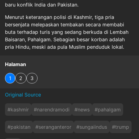
baru konflik India dan Pakistan.
Menurut keterangan polisi di Kashmir, tiga pria
bersenjata melepaskan tembakan secara membabi
buta terhadap turis yang sedang berkuda di Lembah
Baisaran, Pahalgam. Sebagian besar korban adalah
pria Hindu, meski ada pula Muslim penduduk lokal.
Halaman
1
2
3
Original Source
#
kashmir
#
narendramodi
#
news
#
pahalgam
#
pakistan
#
seranganteror
#
sungaiindus
#
trump