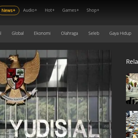
Audio+
Hot+
Games+
Shop+
News+
l
Global
Ekonomi
Olahraga
Seleb
Gaya Hidup
Rel