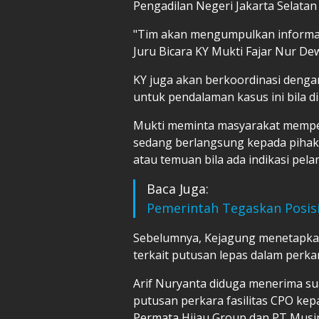
Pengadilan Negeri Jakarta Selatan
"Tim akan mengumpulkan informasi 
Juru Bicara KY Mukti Fajar Nur Dew
KY juga akan berkoordinasi den
untuk pendalaman kasus ini bila d
Mukti meminta masyarakat memp
sedang berlangsung kepada pihak 
atau temuan bila ada indikasi pel
Baca Juga:
Pemerintah Tegaskan Posisi
Sebelumnya, Kejagung menetapka
terkait putusan lepas dalam perka
Arif Nuryanta diduga menerima su
putusan perkara fasilitas CPO kep
Permata Hijau Group dan PT Musi