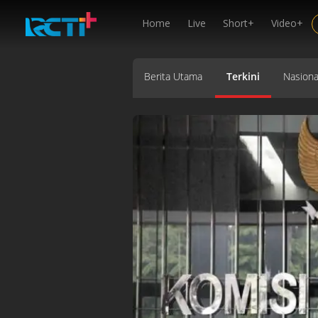
Home
Live
Short+
Video+
Berita Utama
Terkini
Nasiona