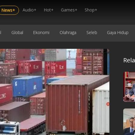
Audio+
Hot+
Games+
Shop+
News+
l
Global
Ekonomi
Olahraga
Seleb
Gaya Hidup
Rel