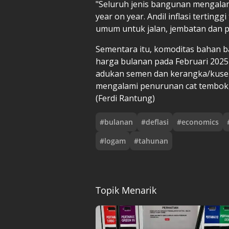
"Seluruh jenis bangunan mengalam
year on year. Andil inflasi tertin
umum untuk jalan, jembatan dan p
Sementara itu, komoditas bahan 
harga bulanan pada Februari 2025
adukan semen dan kerangka/kusen,
mengalami penurunan cat tembok,
(Ferdi Rantung)
#
bulanan
#
deflasi
#
economics
#
logam
#
tahunan
Topik Menarik