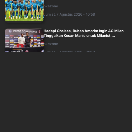
okezone
Jum'at, 7 Agustus 2026 - 10:58
Hadapi Chelsea, Ruben Amorim Ingin AC Milan
Tinggalkan Kesan Manis untuk Milanist....
okezone
Jum'at, 7 Agustus 2026 - 08:12
Live di RCTI Malam Ini! Jadwal Timnas Indonesia
vs Singapura di Piala AFF 2026
okezone
Jum'at, 7 Agustus 2026 - 07:42
Sombongnya Kim Sang-sik, Sudah Bahas
Semifinal Piala AFF 2026 Jelang Timnas Vietn....
okezone
Jum'at, 7 Agustus 2026 - 07:32