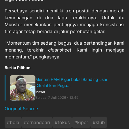
Persebaya sendiri memiliki tren positif dengan meraih
kemenangan di dua laga terakhirnya. Untuk itu
Munster menekankan pentingnya menjaga konsistensi
tim agar tetap berada di jalur perebutan gelar.
"Momentum tim sedang bagus, dua pertandingan kami
menang, terakhir
cleansheet
. Kami ingin menjaga
momentum," pungkasnya.
Berita Pilihan
Menteri HAM Pigai bakal Banding usai
Dikalahkan Pega...
inews
Selasa, 7 Juli 2026 - 12:49
Original Source
#
bola
#
ernandoari
#
fokus
#
kiper
#
klub