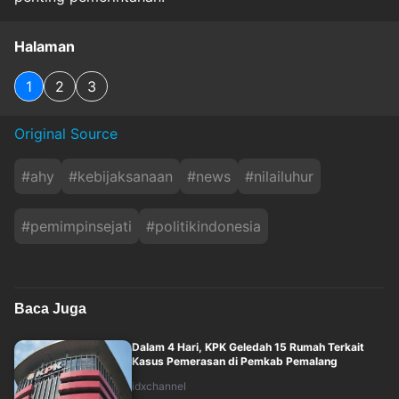
Halaman
1
2
3
Original Source
#
ahy
#
kebijaksanaan
#
news
#
nilailuhur
#
pemimpinsejati
#
politikindonesia
Baca Juga
Dalam 4 Hari, KPK Geledah 15 Rumah Terkait
Kasus Pemerasan di Pemkab Pemalang
idxchannel