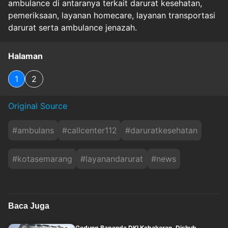
ambulance di antaranya terkait darurat kesehatan,
pemeriksaan, layanan homecare, layanan transportasi
darurat serta ambulance jenazah.
Halaman
1
2
Original Source
#
ambulans
#
callcenter112
#
daruratkesehatan
#
kotasemarang
#
layanandarurat
#
news
Baca Juga
Gedung Bapenda DKI Kebakaran, Dishub