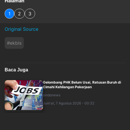
Halaman
1
2
3
Original Source
#
ekbis
Baca Juga
Gelombang PHK Belum Usai, Ratusan Buruh di
Cimahi Kehilangan Pekerjaan
sindonews
Jum'at, 7 Agustus 2026 - 00:32
AS Resmi Blokir Impor Robot Humanoid China!
Rivalitas AI Raksasa Dunia Makin Pana....