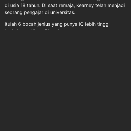
di usia 18 tahun. Di saat remaja, Kearney telah menjadi
seorang pengajar di universitas.
Itulah 6 bocah jenius yang punya IQ lebih tinggi
ketimbang Albert Einstein.
Berita Pilihan
Resmi! Pemerintah Tetapkan 13 Juli sebagai
Hari Kepe...
inews
Selasa, 7 Juli 2026 - 10:34
Original Source
#
sekolah