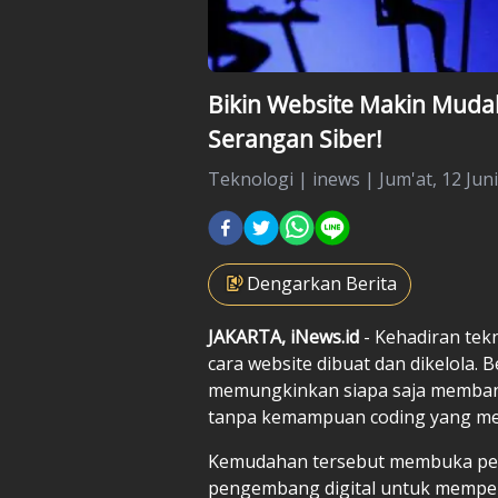
Bikin Website Makin Mudah
Serangan Siber!
Teknologi
|
inews |
Jum'at, 12 Jun
Dengarkan Berita
JAKARTA, iNews.id
- Kehadiran tek
cara website dibuat dan dikelola. B
memungkinkan siapa saja membang
tanpa kemampuan coding yang m
Kemudahan tersebut membuka pelu
pengembang digital untuk memperl