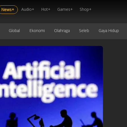
Audio+
Hot+
Games+
Shop+
News+
Global
Ekonomi
Olahraga
Seleb
Gaya Hidup