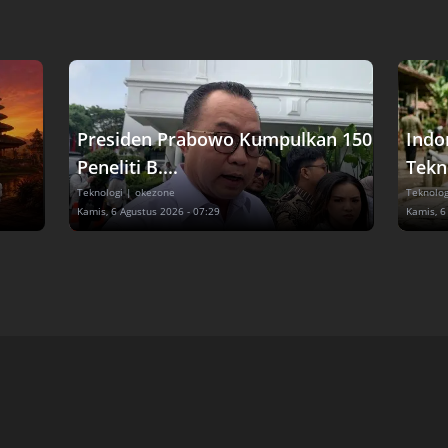
Presiden Prabowo Kumpulkan 150
Indon
Peneliti B....
Tekno
Teknologi
| okezone
Teknolog
Kamis, 6 Agustus 2026 - 07:29
Kamis, 6