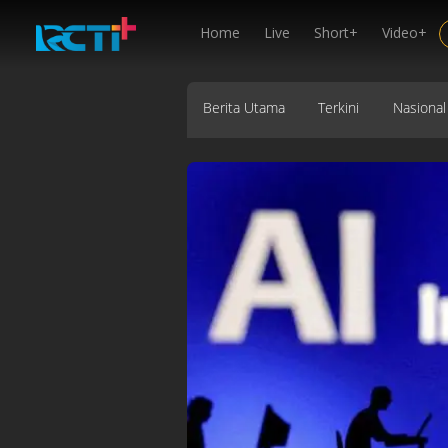
Home
Live
Short+
Video+
Berita Utama
Terkini
Nasional