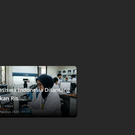
siswa Indonesia Ditantang
an Ris....
i
| inews
 Agustus 2026 - 01:17