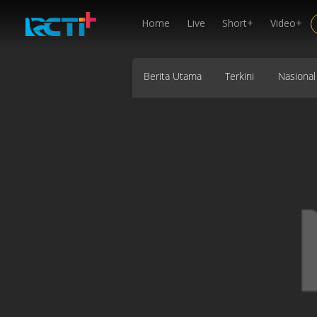
Home
Live
Short+
Video+
Berita Utama
Terkini
Nasional