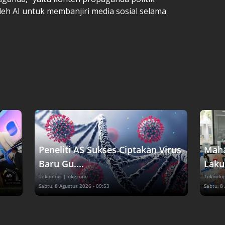
leh AI untuk membanjiri media sosial selama
Peneliti AS Sukses Ciptakan Virus
Maha
Baru Gu....
Lakuk
Teknologi
| okezone
Teknolog
Sabtu, 8 Agustus 2026 - 09:53
Sabtu, 8