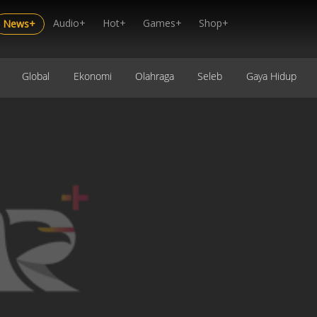
Audio+
Hot+
Games+
Shop+
News+
Global
Ekonomi
Olahraga
Seleb
Gaya Hidup