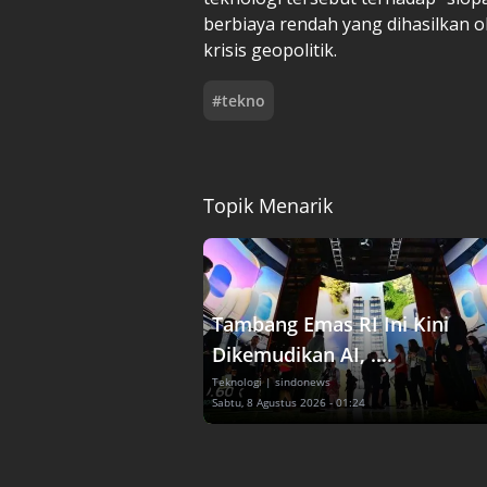
berbiaya rendah yang dihasilkan o
krisis geopolitik.
#
tekno
Topik Menarik
Tambang Emas RI Ini Kini
Dikemudikan AI, ....
Teknologi
| sindonews
Sabtu, 8 Agustus 2026 - 01:24