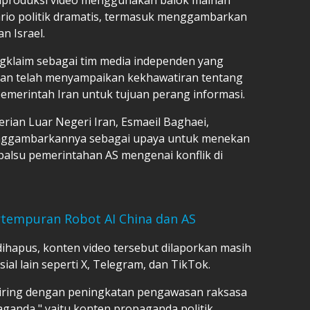
io politik dramatis, termasuk menggambarkan
n Israel.
klaim sebagai tim media independen yang
anan telah menyampaikan kekhawatiran tentang
erintah Iran untuk tujuan perang informasi.
erian Luar Negeri Iran, Esmaeil Baghaei,
nggambarkannya sebagai upaya untuk menekan
palsu pemerintahan AS mengenai konflik di
rtempuran Robot AI China dan AS
ihapus, konten video tersebut dilaporkan masih
ial lain seperti X, Telegram, dan TikTok.
eiring dengan peningkatan pengawasan raksasa
aganda," yaitu konten propaganda politik