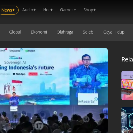
Audio+
Hot+
Games+
Shop+
News+
Global
Ekonomi
Olahraga
Seleb
Gaya Hidup
Rel