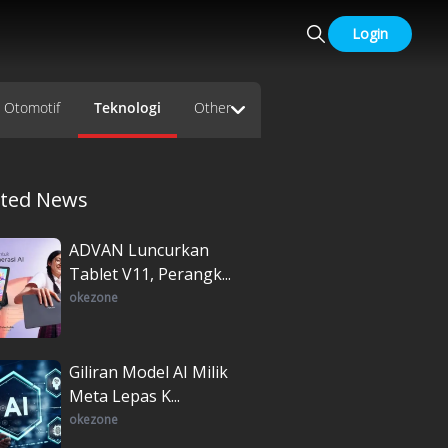
Login
Otomotif
Teknologi
Other
ated News
ADVAN Luncurkan
Tablet V11, Perangk...
okezone
Giliran Model AI Milik
Meta Lepas K...
okezone