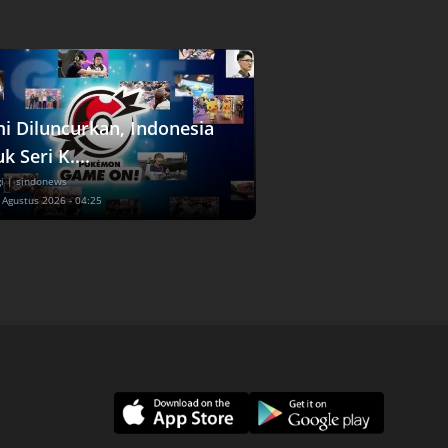
i Diluncurkan, Indonesia
 Seri K....
i
| sindonews
7 Agustus 2026 - 04:25