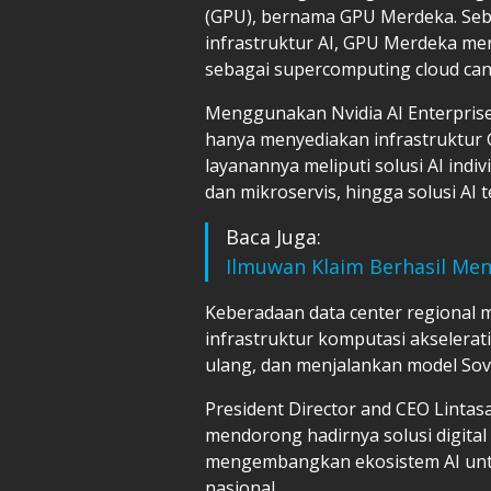
(GPU), bernama GPU Merdeka. Seba
infrastruktur AI, GPU Merdeka me
sebagai supercomputing cloud can
Menggunakan Nvidia AI Enterpris
hanya menyediakan infrastruktur 
layanannya meliputi solusi AI ind
dan mikroservis, hingga solusi AI
Baca Juga:
Ilmuwan Klaim Berhasil Me
Keberadaan data center regional
infrastruktur komputasi akseler
ulang, dan menjalankan model Sov
President Director and CEO Linta
mendorong hadirnya solusi digital 
mengembangkan ekosistem AI unt
nasional.