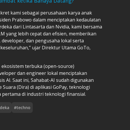
ambat ketika Bahaya Datang?
kret kami sebagai perusahaan karya anak
siden Prabowo dalam menciptakan kedaulatan
deka dari Lintasarta dan Nvidia, kami bersama
 yang lebih cepat dan efisien, memberikan
 developer, dan pengusaha lokal serta
a keseluruhan,” ujar Direktur Utama GoTo,
 ekosistem terbuka (open-source)
eloper dan engineer lokal menciptakan
sis AI. Saat ini, Sahabat-AI sudah digunakan
uara (Dira) di aplikasi GoPay, teknologi
pertama di industri teknologi finansial.
deka
#
techno