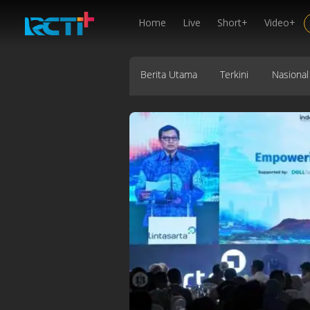
Home
Live
Short+
Video+
Berita Utama
Terkini
Nasional