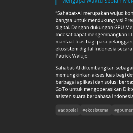
Mengapa Waktu Seolah Mel
”Sahabat-AI merupakan wujud kon
bangsa untuk mendukung visi Pre
digital. Dengan dukungan GPU Mer
Indosat dapat mengembangkan LLM
manfaat luas bagi para pelanggan,
ekosistem digital Indonesia secar
Patrick Walujo.
Sahabat-AI dikembangkan sebagai
memungkinkan akses luas bagi dev
berbagai aplikasi dan solusi berba
GoTo untuk mengoperasikan Dikte S
asisten suara berbahasa Indonesia 
#
adopsiai
#
ekosistemai
#
gpumer