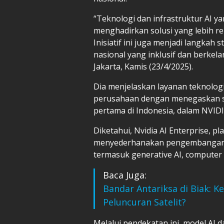
“Teknologi dan infrastruktur AI y
menghadirkan solusi yang lebih rel
Inisiatif ini juga menjadi langkah
nasional yang inklusif dan berkel
Jakarta, Kamis (23/4/2025).
Dia menjelaskan layanan teknologi
perusahaan dengan menegaskan st
pertama di Indonesia, dalam NVIDI
Diketahui, Nvidia AI Enterprise, p
menyederhanakan pengembangan da
termasuk generative AI, computer v
Baca Juga:
Bandar Antariksa di Biak: K
Peluncuran Satelit?
Melalui pendekatan ini, model AI 