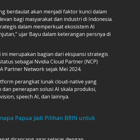
ang berdaulat akan menjadi faktor kunci dalam
evan bagi masyarakat dan industri di Indonesia.
 strategis dalam memperkuat ekosistem AI
anjutan,” ujar Bayu dalam keterangan persnya di
 ini merupakan bagian dari ekspansi strategis
atus sebagai Nvidia Cloud Partner (NCP)
A Partner Network sejak Mei 2024.
latform perangkat lunak cloud-native yang
n penerapan solusi AI skala produksi,
ision, speech AI, dan lainnya.
enapa Papua Jadi Pilihan BRIN untuk
dapat dirancang agar selaras dengan