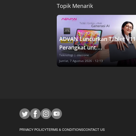
Topik Menarik
ADVAN Luncurkan Tablet V11
Perangkat unt....
Teknologi
| okezone
Jum'at, 7 Agustus 2026 - 12:13
PRIVACY POLICY
TERMS & CONDITIONS
CONTACT US