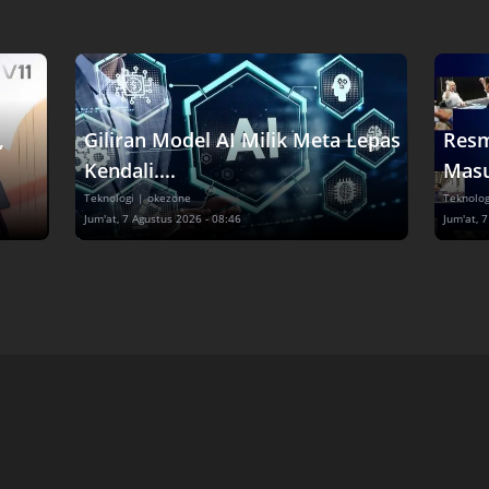
,
Giliran Model AI Milik Meta Lepas
Resm
Kendali....
Masuk
Teknologi
| okezone
Teknolog
Jum'at, 7 Agustus 2026 - 08:46
Jum'at, 