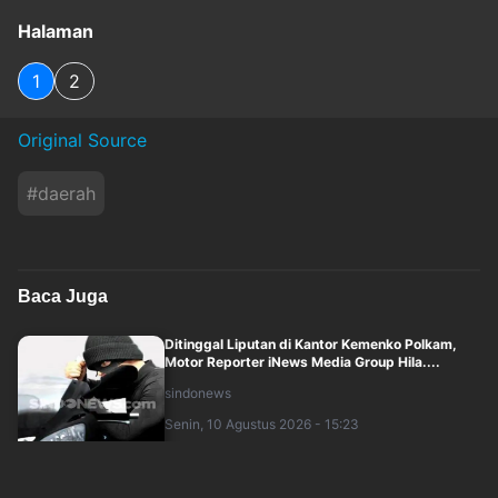
Halaman
1
2
Original Source
#
daerah
Baca Juga
Ditinggal Liputan di Kantor Kemenko Polkam,
Motor Reporter iNews Media Group Hila....
sindonews
Senin, 10 Agustus 2026 - 15:23
PLN Ubah Bengkel SMK Dinamika Jakarta Jadi