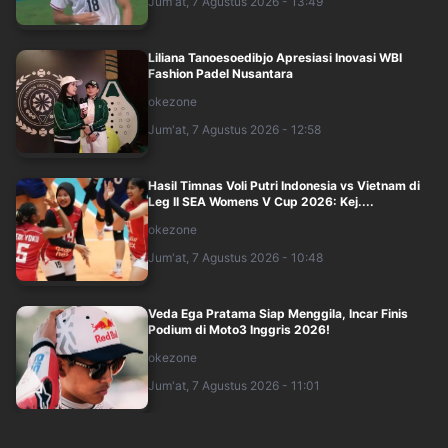
Jum'at, 7 Agustus 2026 - 13:49
Liliana Tanoesoedibjo Apresiasi Inovasi WBI
Fashion Padel Nusantara
okezone
Jum'at, 7 Agustus 2026 - 12:58
Hasil Timnas Voli Putri Indonesia vs Vietnam di
Leg II SEA Womens V Cup 2026: Kej....
okezone
Jum'at, 7 Agustus 2026 - 10:48
Veda Ega Pratama Siap Menggila, Incar Finis
Podium di Moto3 Inggris 2026!
okezone
Jum'at, 7 Agustus 2026 - 11:01
Jelang MotoGP Inggris 2026, Marc Marquez