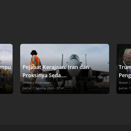
ampu
Pejabat Kerajaan: Iran dan
Trum
Proksinya Seda....
Pengg
Global
| sindonews
Global
|
Jum'at, 7 Agustus 2026 - 07:41
Jum'at, 