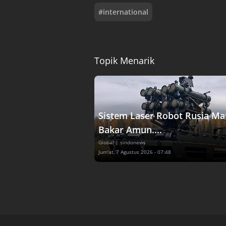
#
international
Topik Menarik
Sistem Laser Robot Rusia M
Bakar Amun....
Global
| sindonews
Jum'at, 7 Agustus 2026 - 07:48