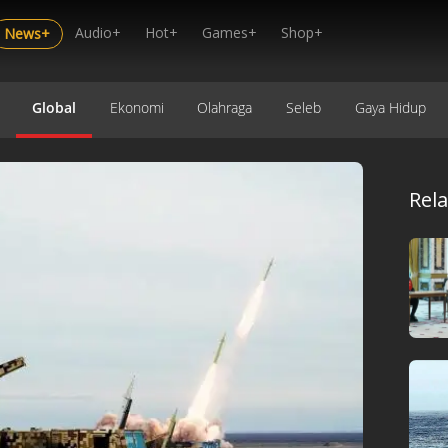
Audio+
Hot+
Games+
Shop+
News+
Global
Ekonomi
Olahraga
Seleb
Gaya Hidup
Rel