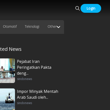
Login
Otomotif
Teknologi
Other
ated News
Pejabat Iran
Peringatkan Pakta
deng...
sindonews
Impor Minyak Mentah
Arab Saudi oleh...
sindonews