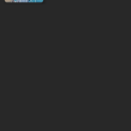
Liliana Tanoesoedibjo Sebut WBI Fashion Padel
Nusantara Ajarkan Budaya kepada Gen....
sindonews
Sabtu, 8 Agustus 2026 - 12:24
IPEKA Grand Wisata Gelar RUN2RISE, 700
Peserta Ramaikan Fun Run 5K
sindonews
Sabtu, 8 Agustus 2026 - 12:27
Milanisti Indonesia Hadirkan Tifo Megah di
SUGBK, Rayakan 32 Tahun Rossoneri Kemb....
sindonews
Sabtu, 8 Agustus 2026 - 12:30