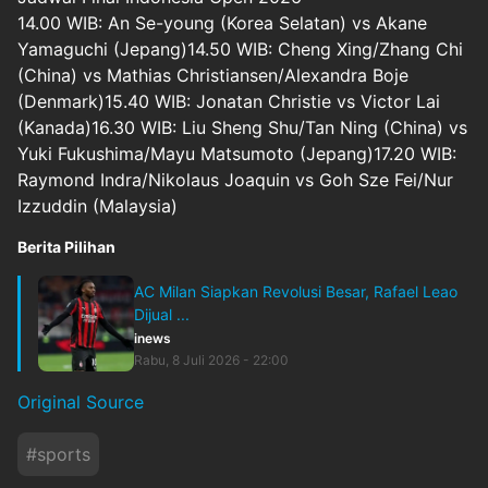
14.00 WIB: An Se-young (Korea Selatan) vs Akane
Yamaguchi (Jepang)14.50 WIB: Cheng Xing/Zhang Chi
(China) vs Mathias Christiansen/Alexandra Boje
(Denmark)15.40 WIB: Jonatan Christie vs Victor Lai
(Kanada)16.30 WIB: Liu Sheng Shu/Tan Ning (China) vs
Yuki Fukushima/Mayu Matsumoto (Jepang)17.20 WIB:
Raymond Indra/Nikolaus Joaquin vs Goh Sze Fei/Nur
Izzuddin (Malaysia)
Berita Pilihan
AC Milan Siapkan Revolusi Besar, Rafael Leao
Dijual ...
inews
Rabu, 8 Juli 2026 - 22:00
Original Source
#
sports