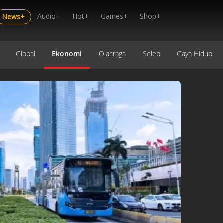
Audio+
Hot+
Games+
Shop+
News+
Global
Ekonomi
Olahraga
Seleb
Gaya Hidup