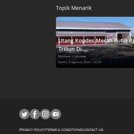
Topik Menarik
Utang Kopdes Merah Putih R
Triliun Di....
Ekonomi
| okezone
Kamis, 6 Agustus 2026 - 10:20
PRIVACY POLICY
TERMS & CONDITIONS
CONTACT US