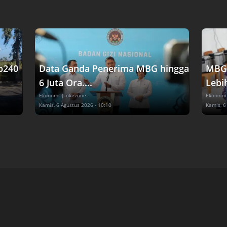
p240
Data Ganda Penerima MBG hingga
MBG 
6 Juta Ora....
Lebih
Ekonomi
| okezone
Ekonomi
Kamis, 6 Agustus 2026 - 10:10
Kamis, 6