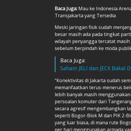
Baca Juga:
Mau ke Indonesia Arena 
Transjakarta yang Tersedia
Meski jaringan fisik sudah menja
besar masih ada pada tingkat part
wilayah penyangga tercatat masih
sebelum berpindah ke moda publik m
Baca Juga:
Saham JELI dan JECX Bakal D
"Konektivitas di Jakarta sudah se
memanfaatkan terus-menerus belu
lebih banyak masih menggunakan k
persoalan komuter dari Tangerang
secara agresif mengembangkan lay
seperti Bogor-Blok M dan PIK 2
yang luar biasa, di mana rute Bog
per hari menggunakan armada yang