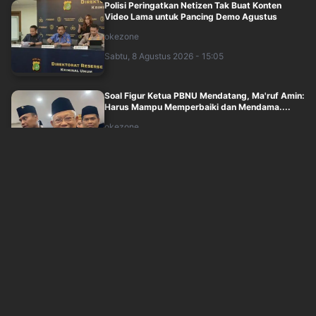
Polisi Peringatkan Netizen Tak Buat Konten
Video Lama untuk Pancing Demo Agustus
okezone
Sabtu, 8 Agustus 2026 - 15:05
Soal Figur Ketua PBNU Mendatang, Ma'ruf Amin:
Harus Mampu Memperbaiki dan Mendama....
okezone
Sabtu, 8 Agustus 2026 - 14:05
Wakil Panglima TNI hingga Menhan Sjafrie
Diangkat Jadi Warga Kehormatan Korps Mar....
sindonews
Sabtu, 8 Agustus 2026 - 12:56
Cucun Dorong Tradisi Agustusan untuk Edukasi
Nasionalisme Gen Alpha
sindonews