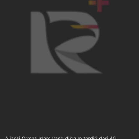
Aliansi Ormas Islam yang diklaim terdiri dari 40