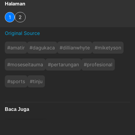
Halaman
1
2
Original Source
#
amatir
#
dagukaca
#
dillianwhyte
#
miketyson
#
moseseitauma
#
pertarungan
#
profesional
#
sports
#
tinju
Baca Juga
Hasil Warm-up MotoGP Inggris 2026: Alex
Marquez Tercepat, Asapi Raul Fernandez da....