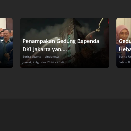
an
Penampakan Gedung Bapenda
Gedu
DKI Jakarta yan....
Heba
Berita Utama
| sindonews
Berita 
Jum'at, 7 Agustus 2026 - 23:42
Sabtu, 8