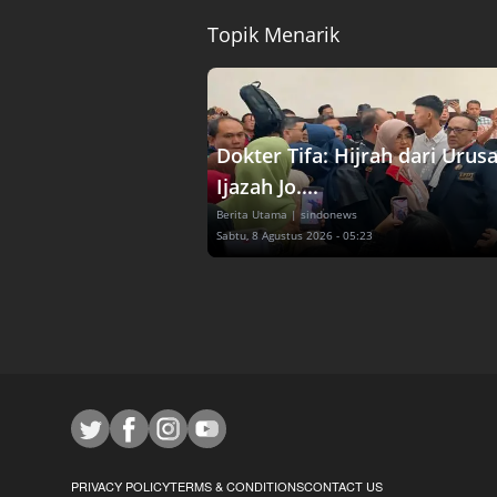
Topik Menarik
Dokter Tifa: Hijrah dari Urus
Ijazah Jo....
Berita Utama
| sindonews
Sabtu, 8 Agustus 2026 - 05:23
PRIVACY POLICY
TERMS & CONDITIONS
CONTACT US