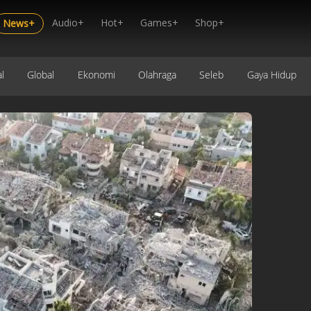
Audio+
Hot+
Games+
Shop+
News+
l
Global
Ekonomi
Olahraga
Seleb
Gaya Hidup