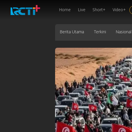
Home
Live
Short+
Video+
Berita Utama
Terkini
Nasional