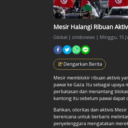
Mesir Halangi Ribuan Aktiv
Global
|
sindonews |
Minggu, 15 Ju
Dengarkan Berita
Mesir
memblokir ribuan aktivis y
pawai ke Gaza. Itu sebagai upaya 
perbatasan dan menantang blokad
kantong itu sebelum pawai dapat d
Bahkan, otoritas dan aktivis Mes
berencana untuk berbaris melintas
penyelenggara mengatakan merek