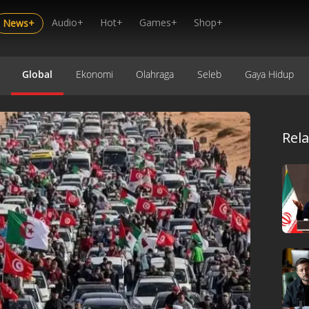
Audio+
Hot+
Games+
Shop+
News+
Global
Ekonomi
Olahraga
Seleb
Gaya Hidup
Rel