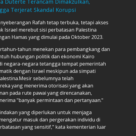
ara Duterte Terancam Dimakzulkan,
gga Terjerat Skandal Korupsi
enyeberangan Rafah tetap terbuka, tetapi akses
jak Israel merebut sisi perbatasan Palestina
ngan Hamas yang dimulai pada Oktober 2023.
ertahun-tahun menekan para pembangkang dan
entuh hubungan politik dan ekonomi Kairo
f di negara-negara tetangga tempat pemerintah
tik dengan Israel meskipun ada simpati
alestina.Mesir sebelumnya telah
eka yang menerima otorisasi yang akan
anan pada rute pawai yang direncanakan,
erima "banyak permintaan dan pertanyaan."
indakan yang diperlukan untuk menjaga
mengatur masuk dan pergerakan individu di
rbatasan yang sensitif," kata kementerian luar