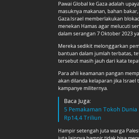
Pawai Global ke Gaza adalah upay
masuknya makanan, bahan bakar, 
Gaza.Israel memberlakukan blokad
menekan Hamas agar melucuti sen
dalam serangan 7 Oktober 2023 yan
Mereka sedikit melonggarkan pem
bantuan dalam jumlah terbatas, t
tersebut masih jauh dari kata tepat
Para ahli keamanan pangan memp
akan dilanda kelaparan jika Israe
kampanye militernya.
Baca Juga:
5 Pemakaman Tokoh Dunia d
Rp14,4 Triliun
Hampir setengah juta warga Pale
juta lainnya hampir tidak bisa 