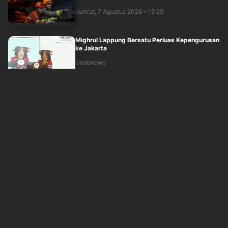
Jum'at, 7 Agustus 2026 - 15:29
Mighrul Lappung Bersatu Perluas Kepengurusan
ke Jakarta
sindonews
Jum'at, 7 Agustus 2026 - 12:31
10 Penggiat Medsos Ditindak Polda Metro Jaya,
Diduga Sebar Hoaks hingga Provokati....
sindonews
Jum'at, 7 Agustus 2026 - 13:15
Tanah Abang Deklarasi Berantas Tramadol
Ilegal, DPRD DKI Ingatkan Bahaya bagi Rem....
sindonews
Jum'at, 7 Agustus 2026 - 13:51