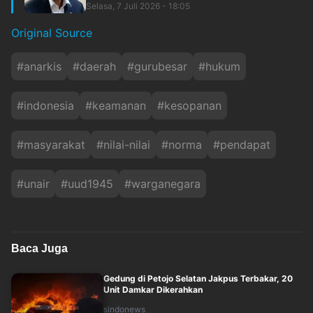
Selasa, 7 Juli 2026 - 18:05
Original Source
#
anarkis
#
daerah
#
gurubesar
#
hukum
#
indonesia
#
keamanan
#
kesopanan
#
masyarakat
#
nilai-nilai
#
norma
#
pendapat
#
unair
#
uud1945
#
warganegara
Baca Juga
Gedung di Petojo Selatan Jakpus Terbakar, 20
Unit Damkar Dikerahkan
sindonews