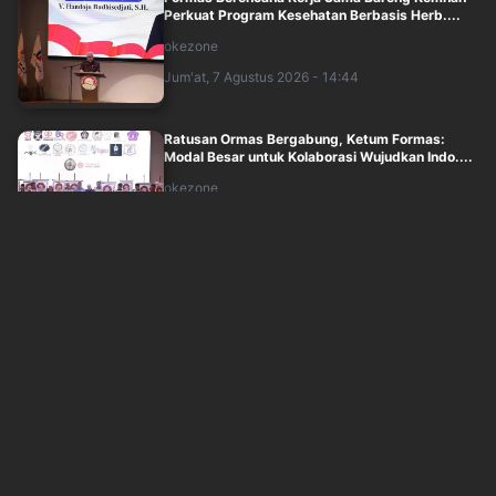
Perkuat Program Kesehatan Berbasis Herb....
okezone
Jum'at, 7 Agustus 2026 - 14:44
Ratusan Ormas Bergabung, Ketum Formas:
Modal Besar untuk Kolaborasi Wujudkan Indo....
okezone
Jum'at, 7 Agustus 2026 - 14:30
PKS Dorong Ekonomi Syariah Jadi Penggerak
Pertumbuhan Ekonomi Indonesia
sindonews
Jum'at, 7 Agustus 2026 - 12:54
Selain Febrie Adriansyah, Nurman Herin juga
Diperiksa Tim 9 Kejagung
sindonews