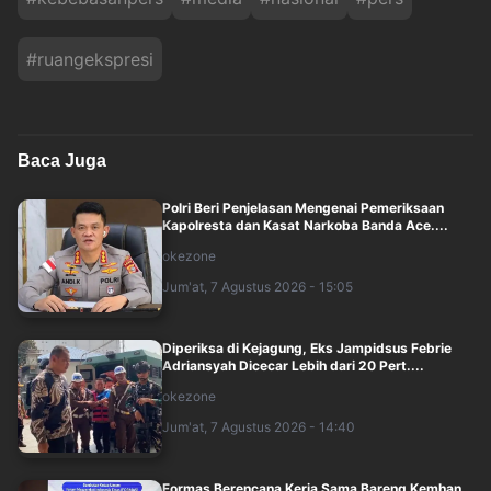
#
ruangekspresi
Baca Juga
Polri Beri Penjelasan Mengenai Pemeriksaan
Kapolresta dan Kasat Narkoba Banda Ace....
okezone
Jum'at, 7 Agustus 2026 - 15:05
Diperiksa di Kejagung, Eks Jampidsus Febrie
Adriansyah Dicecar Lebih dari 20 Pert....
okezone
Jum'at, 7 Agustus 2026 - 14:40
Formas Berencana Kerja Sama Bareng Kemhan