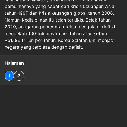
pemulihannya yang cepat dari krisis keuangan Asia
tahun 1997 dan krisis keuangan global tahun 2008.
Namun, kedisiplinan itu telah terkikis. Sejak tahun
2020, anggaran pemerintah telah mengalami defisit
mendekati 100 triliun won per tahun atau setara
Rp1.186 triliun per tahun. Korea Selatan kini menjadi
negara yang terbiasa dengan defisit.
Halaman
1
2
Original Source
#
apbn
#
defisit
#
ekbis
#
krisisutang
#
pdb