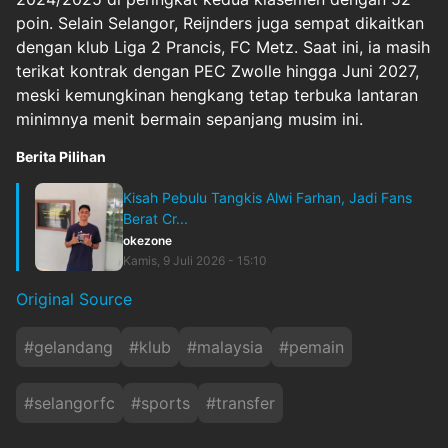
poin. Selain Selangor, Reijnders juga sempat dikaitkan
dengan klub Liga 2 Prancis, FC Metz. Saat ini, ia masih
terikat kontrak dengan PEC Zwolle hingga Juni 2027,
meski kemungkinan hengkang tetap terbuka lantaran
minimnya menit bermain sepanjang musim ini.
Berita Pilihan
Kisah Pebulu Tangkis Alwi Farhan, Jadi Fans
Berat Cr...
okezone
Kamis, 9 Juli 2026 - 15:10
Original Source
#
gelandang
#
klub
#
malaysia
#
pemain
#
selangorfc
#
sports
#
transfer