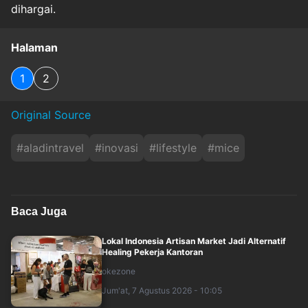
dihargai.
Halaman
1
2
Original Source
#
aladintravel
#
inovasi
#
lifestyle
#
mice
Baca Juga
Lokal Indonesia Artisan Market Jadi Alternatif
Healing Pekerja Kantoran
okezone
Jum'at, 7 Agustus 2026 - 10:05