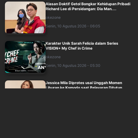
Alasan Doktif Getol Bongkar Kehidupan Pribadi
Richard Lee di Persidangan: Dia Man....
okezone
Senin, 10 Agustus 2026 - 06:05
Karakter Unik Sarah Felicia dalam Series
VISION+ My Chef in Crime
okezone
Senin, 10 Agustus 2026 - 05:30
Jessica Mila Diprotes usai Unggah Momen
Liburan ke Komodo saat Pelayaran Ditutup
okezone
Senin, 10 Agustus 2026 - 04:30
Denny Sumargo Klaim Keluarga Ikut Dibully Usai
Podcast Bareng Sarwendah
okezone