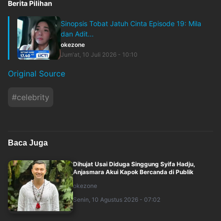
Berita Pilihan
Sinopsis Tobat Jatuh Cinta Episode 19: Mila
dan Adit...
okezone
Jum'at, 10 Juli 2026 - 10:10
Original Source
#
celebrity
Baca Juga
Dihujat Usai Diduga Singgung Syifa Hadju,
Anjasmara Akui Kapok Bercanda di Publik
okezone
Senin, 10 Agustus 2026 - 07:02