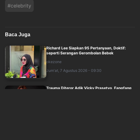
#
celebrity
Baca Juga
Richard Lee Siapkan 95 Pertanyaan, Doktif:
seperti Serangan Gerombolan Bebek
okezone
Jum'at, 7 Agustus 2026 - 09:30
Trauma Diteror Adik Vicky Prasetyo, Fangfang
sampai Takut Tidur Sendirian
okezone
Jum'at, 7 Agustus 2026 - 08:30
Blakblakan, Clara Shinta Akui Pernah Blokir Akun
Instagram Rachel Vennya