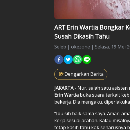
ART Erin Wartia Bongkar K
Susah Dikasih Tahu
Seleb
|
okezone |
Selasa, 19 Mei 2
Dengarkan Berita
JAKARTA
- Nur, salah satu asiste
Erin Wartia
buka suara terkait keb
bekerja. Dia mengaku, diperlakuka
“Ibu sih baik sama saya. Aman-aman
kerja sesuai arahan. Kalau misalnya
tetap kasih tahu kok seharusnya b