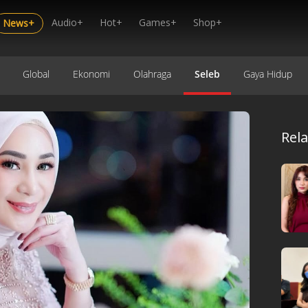
Audio+
Hot+
Games+
Shop+
News+
Global
Ekonomi
Olahraga
Seleb
Gaya Hidup
Rel