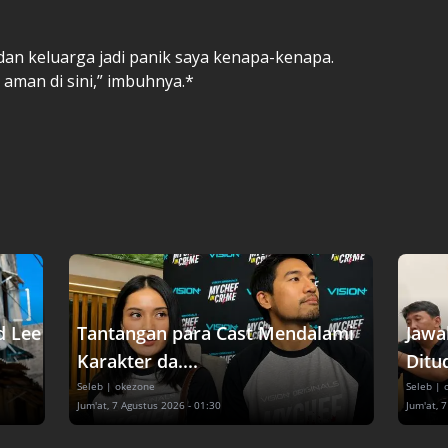
dan keluarga jadi panik saya kenapa-kenapa.
n aman di sini,” imbuhnya.*
d Lee
Tantangan para Cast Mendalami
Jawa
Karakter da....
Ditud
Seleb
| okezone
Seleb
| 
Jum'at, 7 Agustus 2026 - 01:30
Jum'at, 