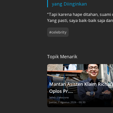
yang Diinginkan
“Tapi karena hape ditahan, suami 
Yang pasti, saya baik-baik saja da
#
celebrity
Topik Menarik
Mantan Asisten Klaim Richar
Oplos Pr....
Seleb
| okezone
Jum'at, 7 Agustus 2026 - 00:30