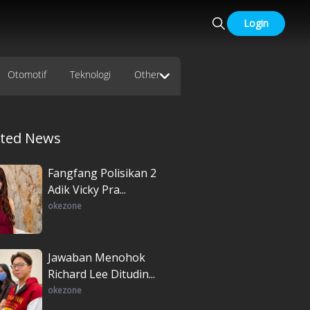
Login
Otomotif
Teknologi
Other
ated News
Fangfang Polisikan 2
Adik Vicky Pra...
okezone
Jawaban Menohok
Richard Lee Ditudin...
okezone