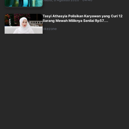
Tasyi Athasyia Polisikan Karyawan yang Curi 12
Barang Mewah Miliknya Senilai Rp57....
okezone
Sabtu, 8 Agustus 2026 - 02:30
Daus Mini Lapor Polisi usai Namanya Digunakan
untuk Menyebarkan Konten SARA
okezone
Sabtu, 8 Agustus 2026 - 00:30
Titi Kamal Klaim Film Perumahan Laddaland
Lebih Mencekam dari Versi Thailand
okezone
Jum'at, 7 Agustus 2026 - 23:30