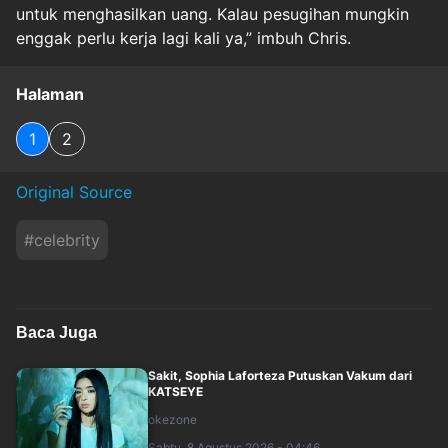
untuk menghasilkan uang. Kalau pesugihan mungkin
enggak perlu kerja lagi kali ya,” imbuh Chris.
Halaman
1
2
Original Source
#
celebrity
Baca Juga
Sakit, Sophia Laforteza Putuskan Vakum dari
KATSEYE
okezone
Sabtu, 8 Agustus 2026 - 04:46