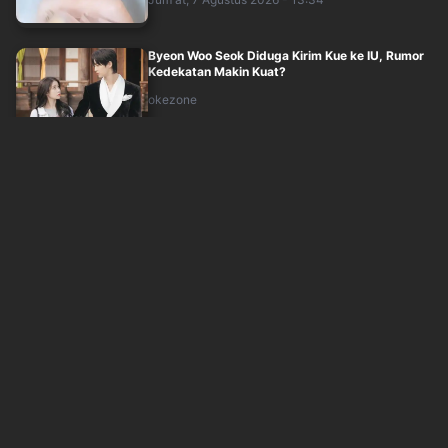
Byeon Woo Seok Diduga Kirim Kue ke IU, Rumor
Kedekatan Makin Kuat?
okezone
Jum'at, 7 Agustus 2026 - 12:30
3 Fakta Menarik Lagu MOON dari
BABYMONSTER, Trending di YouTube!
okezone
Jum'at, 7 Agustus 2026 - 11:30
Microdrama V+Short Smashed Into CEO's Heart:
Kisah Cinta Pelayan Kafe dan CEO Din....
okezone
Jum'at, 7 Agustus 2026 - 11:32