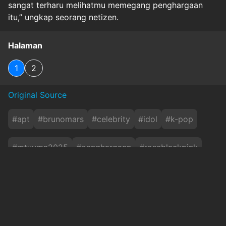
sangat terharu melihatmu memegang penghargaan
itu,” ungkap seorang netizen.
Halaman
1
2
Original Source
#
apt
#
brunomars
#
celebrity
#
idol
#
k-pop
#
mtvvma2025
#
penghargaan
#
roseblackpink
#
spotify
#
warganet