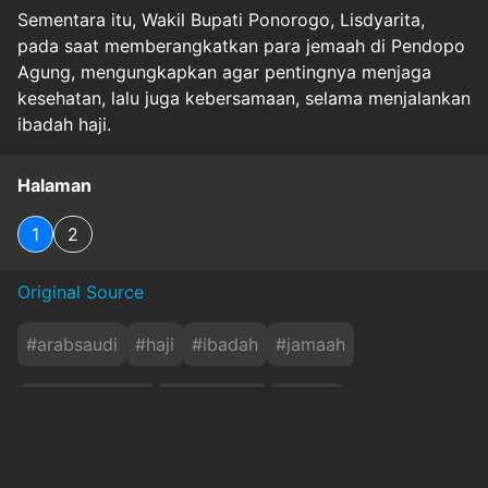
Sementara itu, Wakil Bupati Ponorogo, Lisdyarita,
pada saat memberangkatkan para jemaah di Pendopo
Agung, mengungkapkan agar pentingnya menjaga
kesehatan, lalu juga kebersamaan, selama menjalankan
ibadah haji.
Halaman
1
2
Original Source
#
arabsaudi
#
haji
#
ibadah
#
jamaah
#
kebersamaan
#
kesehatan
#
kloter
#
obat-obatan
#
persiapan
#
ponorogo