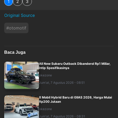
1
2
3
Original Source
#
otomotif
Baca Juga
All New Subaru Outback Dibanderol Rp1 Miliar,
Intip Spesifikasinya
okezone
Jum'at, 7 Agustus 2026 - 08:51
8 Mobil Hybrid Baru di GIIAS 2026, Harga Mulai
Rp200 Jutaan
okezone
Jum'at, 7 Agustus 2026 - 08:31