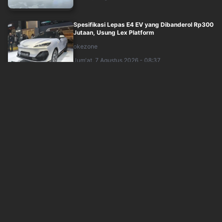
Spesifikasi Lepas E4 EV yang Dibanderol Rp300
Jutaan, Usung Lex Platform
okezone
Jum'at, 7 Agustus 2026 - 08:37
Bersaing di Segmen Elektrifikasi, Nissan Boyong
Serena e-Power di GIIAS 2026
inews
Jum'at, 7 Agustus 2026 - 07:19
Ramaikan MPV Listrik Premium, Mifa 9
Dibanderol Nyaris Rp1 Miliar
okezone
Jum'at, 7 Agustus 2026 - 07:10
Chery Tiggo V Debut Global di GIIAS 2026, SUV