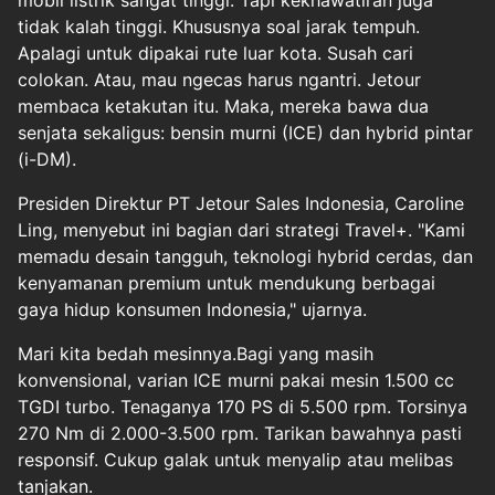
mobil listrik sangat tinggi. Tapi kekhawatiran juga
tidak kalah tinggi. Khususnya soal jarak tempuh.
Apalagi untuk dipakai rute luar kota. Susah cari
colokan. Atau, mau ngecas harus ngantri. Jetour
membaca ketakutan itu. Maka, mereka bawa dua
senjata sekaligus: bensin murni (ICE) dan hybrid pintar
(i-DM).
Presiden Direktur PT Jetour Sales Indonesia, Caroline
Ling, menyebut ini bagian dari strategi Travel+. "Kami
memadu desain tangguh, teknologi hybrid cerdas, dan
kenyamanan premium untuk mendukung berbagai
gaya hidup konsumen Indonesia," ujarnya.
Mari kita bedah mesinnya.Bagi yang masih
konvensional, varian ICE murni pakai mesin 1.500 cc
TGDI turbo. Tenaganya 170 PS di 5.500 rpm. Torsinya
270 Nm di 2.000-3.500 rpm. Tarikan bawahnya pasti
responsif. Cukup galak untuk menyalip atau melibas
tanjakan.