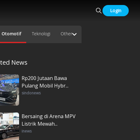
Login
Otomotif
Teknologi
Other
ated News
Rp200 Jutaan Bawa
Pulang Mobil Hybr...
sindonews
Bersaing di Arena MPV
Listrik Mewah...
inews