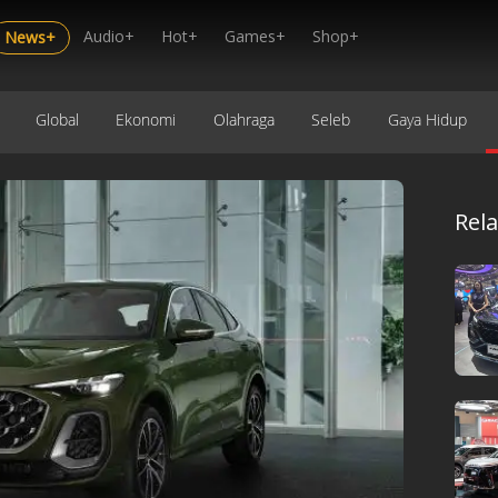
Audio+
Hot+
Games+
Shop+
News+
Global
Ekonomi
Olahraga
Seleb
Gaya Hidup
Rel