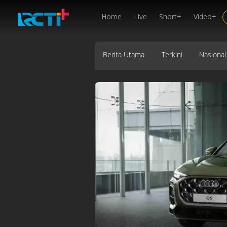
Home
Live
Short+
Video+
Berita Utama
Terkini
Nasional