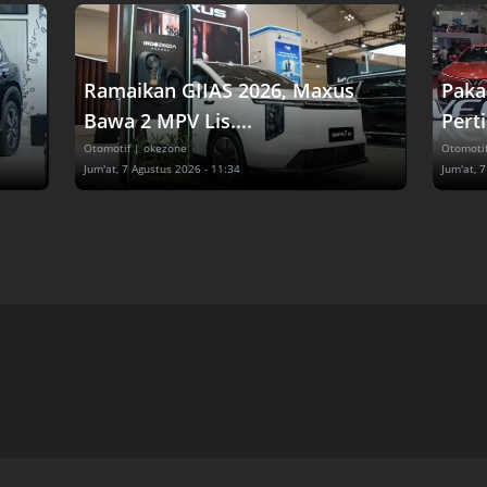
Ramaikan GIIAS 2026, Maxus
Paka
Bawa 2 MPV Lis....
Pert
Otomotif
| okezone
Otomoti
Jum'at, 7 Agustus 2026 - 11:34
Jum'at, 