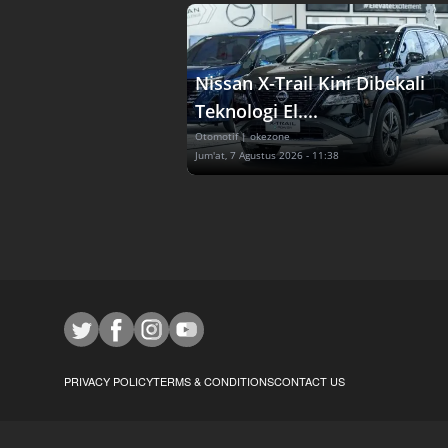
Nissan X-Trail Kini Dibekali
Teknologi El....
Otomotif
| okezone
Jum'at, 7 Agustus 2026 - 11:38
PRIVACY POLICY
TERMS & CONDITIONS
CONTACT US