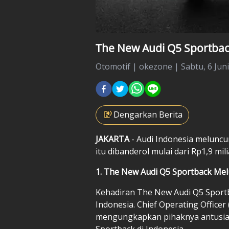
The New Audi Q5 Sportback
Otomotif
|
okezone |
Sabtu, 6 Juni
Dengarkan Berita
JAKARTA
- Audi Indonesia melunc
itu dibanderol mulai dari Rp1,9 mili
1. The New Audi Q5 Sportback Me
Kehadiran The New Audi Q5 Sportba
Indonesia. Chief Operating Office
mengungkapkan pihaknya antusia
Sportback di Indonesia.