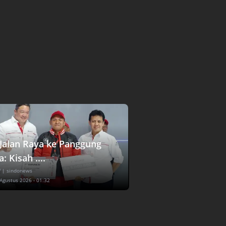
 Jalan Raya ke Panggung
: Kisah ....
f
| sindonews
 Agustus 2026 - 01:32