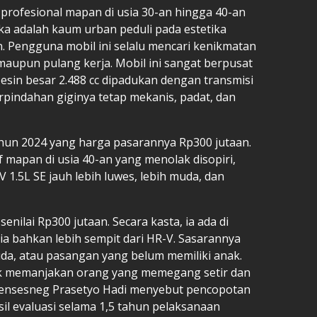
profesional mapan di usia 30-an hingga 40-an
eka adalah kaum urban peduli pada estetika
in. Pengguna mobil ini selalu mencari kenikmatan
maupun pulang kerja. Mobil ini sangat berpusat
Mesin besar 2.488 cc dipadukan dengan transmisi
rpindahan giginya tetap mekanis, padat, dan
hun 2024 yang harga pasarannya Rp300 jutaan.
f mapan di usia 40-an yang menolak disopiri,
1.5L SE jauh lebih luwes, lebih muda, dan
enilai Rp300 jutaan. Secara kasta, ia ada di
 ia bahkan lebih sempit dari HR-V. Sasarannya
uda, atau pasangan yang belum memiliki anak.
uk memanjakan orang yang memegang setir dan
Mensesneg Prasetyo Hadi menyebut pencopotan
il evaluasi selama 1,5 tahun pelaksanaan