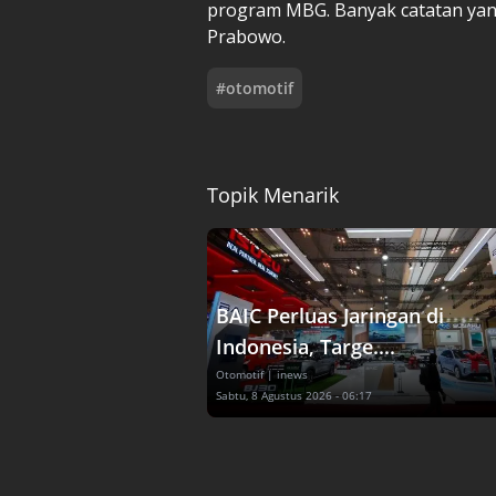
program MBG. Banyak catatan yan
Prabowo.
#
otomotif
Topik Menarik
BAIC Perluas Jaringan di
Indonesia, Targe....
Otomotif
| inews
Sabtu, 8 Agustus 2026 - 06:17