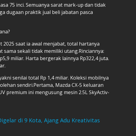
asa 75 inci. Semuanya sarat mark-up dan tidak
uga dugaan praktik jual beli jabatan pasca
yana?
2025 saat ia awal menjabat, total hartanya
tat sama sekali tidak memiliki utang.Rinciannya:
5,9 miliar. Harta bergerak lainnya Rp322,4 juta.
ar.
akni senilai total Rp 1,4 miliar. Koleksi mobilnya
perolehan sendiri.Pertama, Mazda CX-5 keluaran
SUV premium ini mengusung mesin 2.5L SkyActiv-
gelar di 9 Kota, Ajang Adu Kreativitas