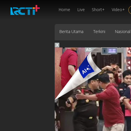
Home
Live
Short+
Video+
Berita Utama
Terkini
Nasional
X