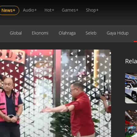
Audio+
Hot+
Games+
Shop+
News+
Global
Ekonomi
Olahraga
Seleb
Gaya Hidup
Rel