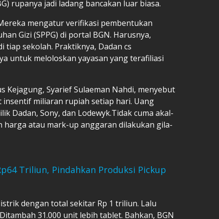
) rupanya jadi ladang bancakan luar biasa.
. Mereka mengatur verifikasi pembentukan
an Gizi (SPPG) di portal BGN. Harusnya,
di tiap sekolah. Praktiknya, Dadan cs
 untuk meloloskan yayasan yang terafiliasi
us Kejagung, Syarief Sulaeman Nahdi, menyebut
nsentif miliaran rupiah setiap hari. Uang
milik Dadan, Sony, dan Lodewyk.Tidak cuma akal-
 harga atau mark-up anggaran dilakukan gila-
p64 Triliun, Pindahkan Produksi Pickup
trik dengan total sekitar Rp 1 triliun. Lalu
Ditambah 31.000 unit lebih tablet. Bahkan, BGN