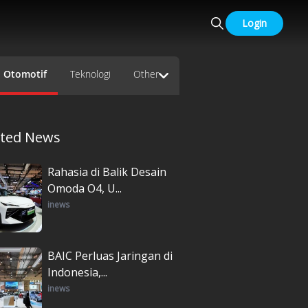
Login
Otomotif
Teknologi
Other
ated News
Rahasia di Balik Desain
Omoda O4, U...
inews
BAIC Perluas Jaringan di
Indonesia,...
inews