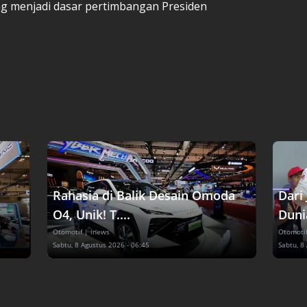
g menjadi dasar pertimbangan Presiden
Rahasia di Balik Desain Omoda
Dari
O4, Unik! T....
Dunia
Otomotif
| inews
Otomoti
Sabtu, 8 Agustus 2026 - 06:45
Sabtu, 8