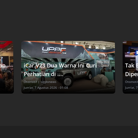
lap
iCar V23 Dua Warna Ini Curi
Tak 
Perhatian di ....
Diper
Otomotif
| sindonews
Otomoti
Jum'at, 7 Agustus 2026 - 01:08
Jum'at, 