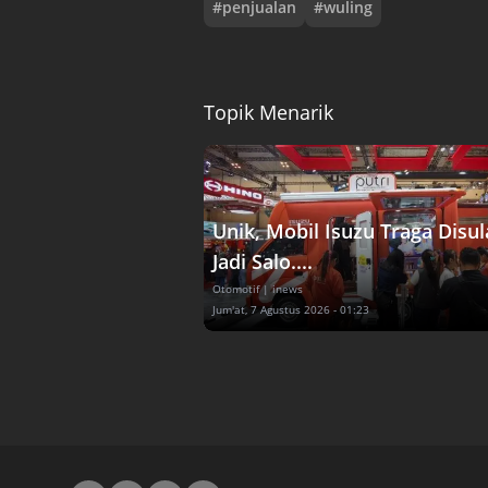
#
penjualan
#
wuling
Topik Menarik
Unik, Mobil Isuzu Traga Disu
Jadi Salo....
Otomotif
| inews
Jum'at, 7 Agustus 2026 - 01:23