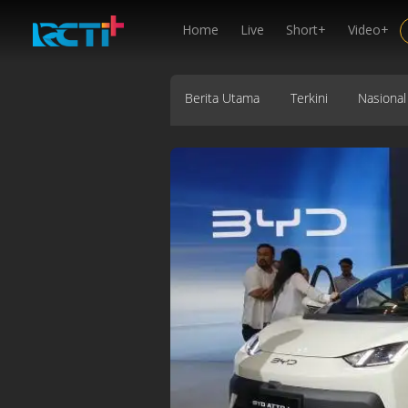
Home
Live
Short+
Video+
Berita Utama
Terkini
Nasional