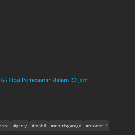
p 65 Ribu Pemesanan dalam 30 Jam
enza
#
geely
#
mobil
#
morrisgarage
#
otomotif