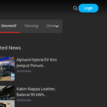
Login
Otomotif
Teknologi
Other
ated News
Alphard Hybrid EV Kini
Jemput Penum...
sindonews
Kabin Nappa Leather,
Baterai 90 kWh...
sindonews