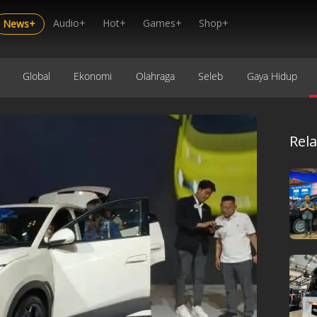
Audio+
Hot+
Games+
Shop+
News+
Global
Ekonomi
Olahraga
Seleb
Gaya Hidup
Rel