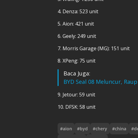
4. Denza: 523 unit
5. Aion: 421 unit
6. Geely: 249 unit
7. Morris Garage (MG): 151 unit
8. XPeng: 75 unit
Baca Juga:
BYD Seal 08 Meluncur, Rau
9. Jetour: 59 unit
10. DFSK: 58 unit
#
aion
#
byd
#
chery
#
china
#
d