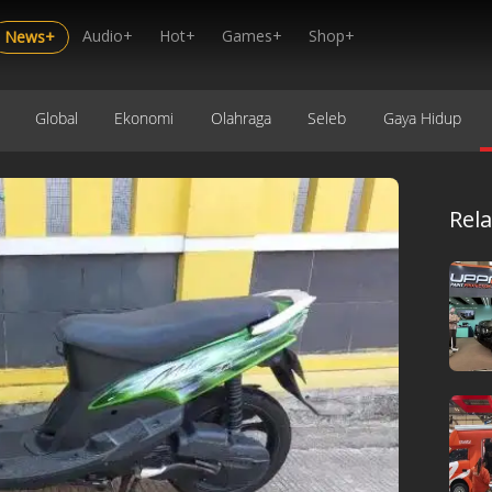
Audio+
Hot+
Games+
Shop+
News+
Global
Ekonomi
Olahraga
Seleb
Gaya Hidup
Rel