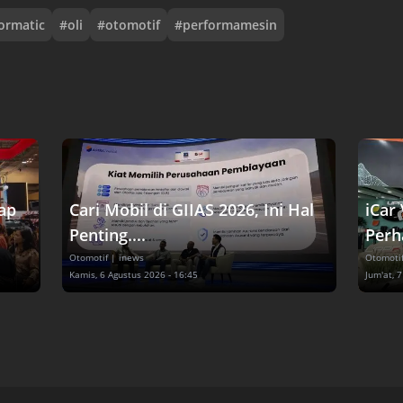
ormatic
#
oli
#
otomotif
#
performamesin
lap
Cari Mobil di GIIAS 2026, Ini Hal
iCar
Penting....
Perha
Otomotif
| inews
Otomoti
Kamis, 6 Agustus 2026 - 16:45
Jum'at, 