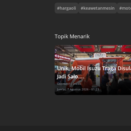
#
hargaoli
#
keawetanmesin
#
mot
Topik Menarik
Unik, Mobil Isuzu Traga Disu
Jadi Salo....
Otomotif
| inews
Jum'at, 7 Agustus 2026 - 01:23