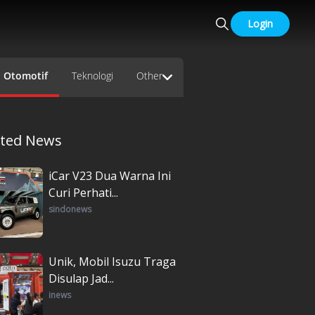
Login
Otomotif
Teknologi
Other
ated News
iCar V23 Dua Warna Ini
Curi Perhati...
sindonews
Unik, Mobil Isuzu Traga
Disulap Jad...
inews