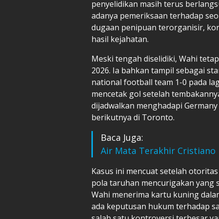
penyelidikan masih terus berlang
adanya pemeriksaan terhadap seor
dugaan penipuan terorganisir, ko
hasil kejahatan.
Meski tengah diselidiki, Wahi tet
2026. Ia bahkan tampil sebagai st
national football team 1-0 pada l
mencetak gol setelah tembakanny
dijadwalkan menghadapi Germany n
berikutnya di Toronto.
Baca Juga:
Air Mata Terakhir Cristiano
Kasus ini mencuat setelah otorita
pola taruhan mencurigakan yang 
Wahi menerima kartu kuning dalam
ada keputusan hukum terhadap sa
salah satu kontroversi terbesar y