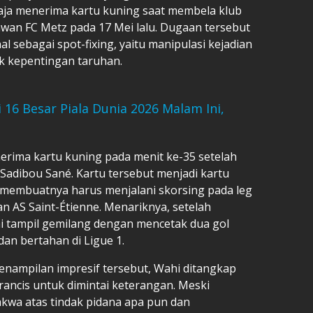
ja menerima kartu kuning saat membela klub
awan FC Metz pada 17 Mei lalu. Dugaan tersebut
l sebagai spot-fixing, yaitu manipulasi kejadian
k kepentingan taruhan.
i 16 Besar Piala Dunia 2026 Malam Ini,
erima kartu kuning pada menit ke-35 setelah
adibou Sané. Kartu tersebut menjadi kartu
 membuatnya harus menjalani skorsing pada leg
n AS Saint-Étienne. Menariknya, setelah
hi tampil gemilang dengan mencetak dua gol
n bertahan di Ligue 1.
enampilan impresif tersebut, Wahi ditangkap
Prancis untuk dimintai keterangan. Meski
dakwa atas tindak pidana apa pun dan