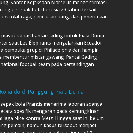
sung. Kantor Kejaksaan Marseille mengonfirmasi
ang pesepak bola berusia 23 tahun terkait
rupsi olahraga, pencucian uang, dan penerimaan
ap masuk skuad Pantai Gading untuk Piala Dunia
arter saat Les Éléphants mengalahkan Ecuador
aga pembuka grup di Philadelphia dan hampir
a membentur mistar gawang. Pantai Gading
ational football team pada pertandingan
 Ronaldo di Panggung Piala Dunia
s sepak bola Prancis menerima laporan adanya
secara spesifik mengarah pada kemungkinan
 laga Nice kontra Metz. Hingga saat ini belum
ng pemain, namun kasus tersebut menjadi
ang membayangi jalannya Piala Dunia 2026.