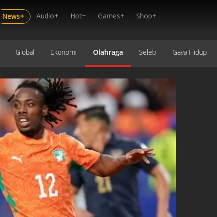
Audio+
Hot+
Games+
Shop+
News+
Global
Ekonomi
Olahraga
Seleb
Gaya Hidup