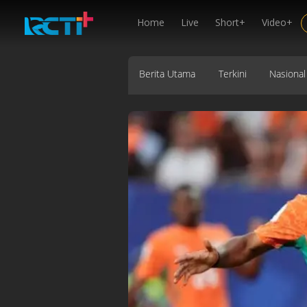
Home
Live
Short+
Video+
Berita Utama
Terkini
Nasional