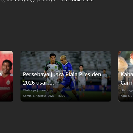
a
Persebaya Juara Piala Presiden
Kaba
2026 usai ....
Carn
Olahraga
| inews
Olahrag
Kamis, 6 Agustus 2026 - 16:06
Kamis, 6