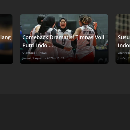
elang
Comeback Dramatis! Timnas Voli
Susu
Putri Indo....
Indon
Olahraga
| inews
Olahrag
Jum'at, 7 Agustus 2026 - 11:57
Jum'at, 