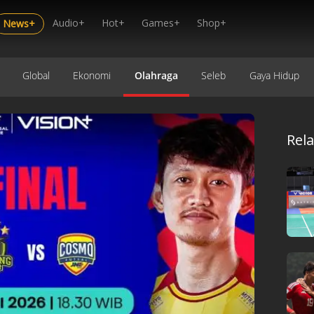
Audio+
Hot+
Games+
Shop+
News+
Global
Ekonomi
Olahraga
Seleb
Gaya Hidup
Rel