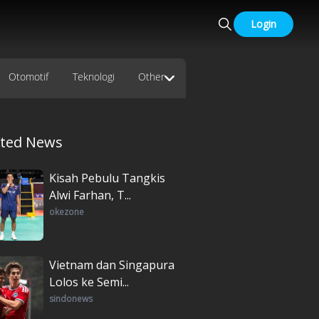
Login
Otomotif
Teknologi
Other
ated News
Kisah Pebulu Tangkis
Alwi Farhan, T...
okezone
Vietnam dan Singapura
Lolos ke Semi...
sindonews