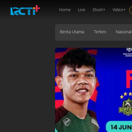
Home
Live
Short+
Video+
Berita Utama
Terkini
Nasional