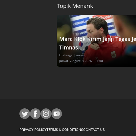
Topik Menarik
Marc Klok Kirim Janji Tegas J
Timnas....
Olahraga
| inews
Jum'at, 7 Agustus 2026 - 07:00
PRIVACY POLICY
TERMS & CONDITIONS
CONTACT US